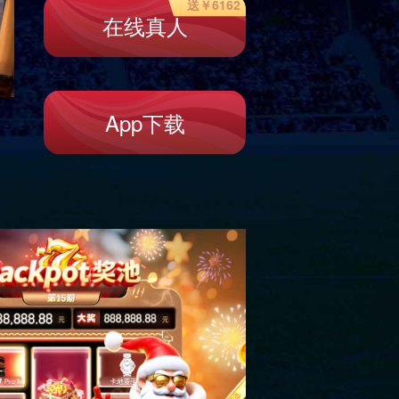
贸
鸿宇环保