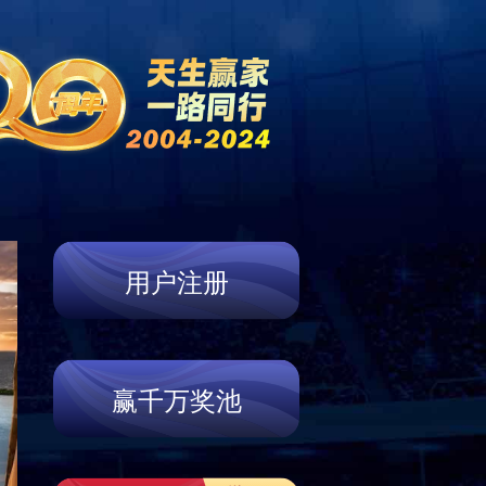
益
人力资源
联系鸿宇