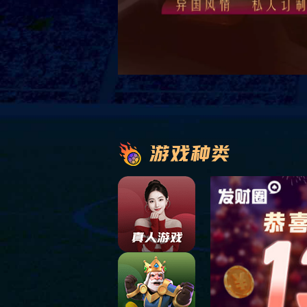
企业文化
HONGYU GRO
发展历程
2021年
蓝城桃李春风建设集团有限公司、绵阳市
2021年“四川省诚信企业”荣誉称号。